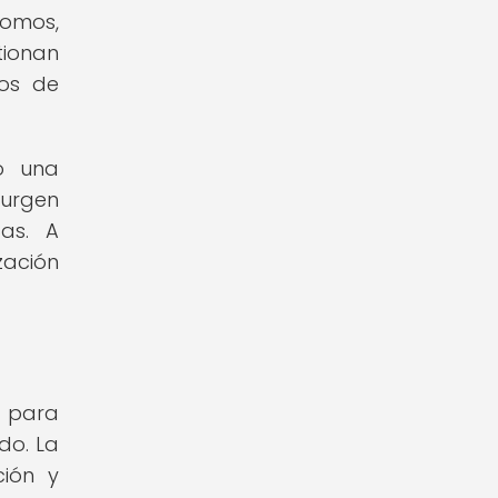
nomos,
tionan
nos de
o una
surgen
cas. A
zación
e para
do. La
ción y