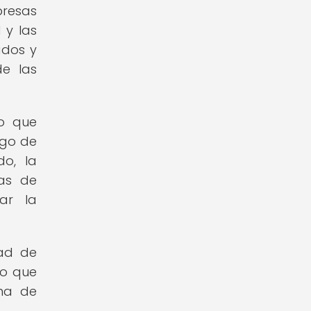
presas
 y las
ados y
de las
no que
sgo de
do, la
as de
ar la
dad de
lo que
ena de