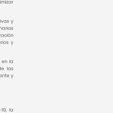
imizar
ivas y
narias
zación
rios y
 en la
de las
ante y
19, la