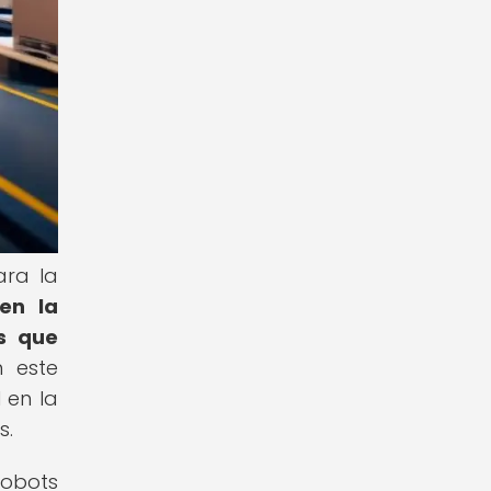
ara la
en la
es que
 este
 en la
s.
robots