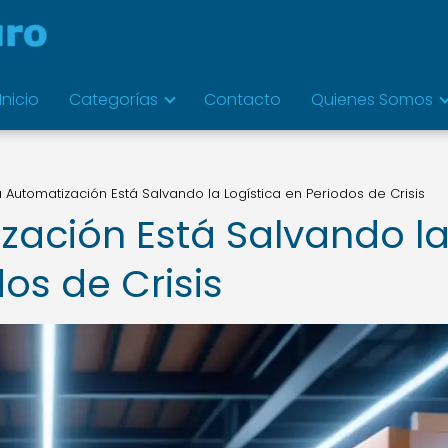
Inicio
Categorías
Contacto
Quienes Somos
Automatización Está Salvando la Logística en Periodos de Crisis
ación Está Salvando l
dos de Crisis