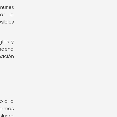
omunes
zar la
sibles
gías y
cadena
mación
o a la
formas
olucra