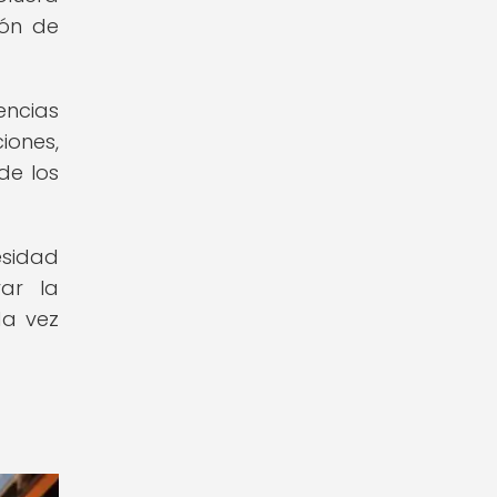
ión de
encias
iones,
de los
esidad
var la
da vez