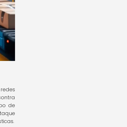
 redes
contra
obo de
ataque
ticas.