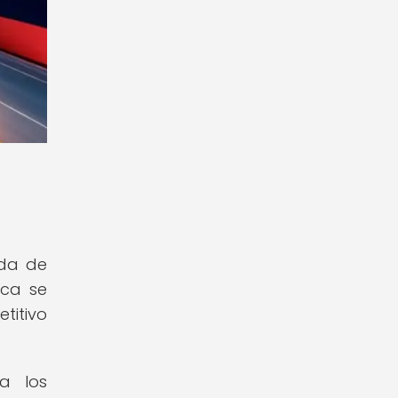
nda de
ica se
titivo
da los