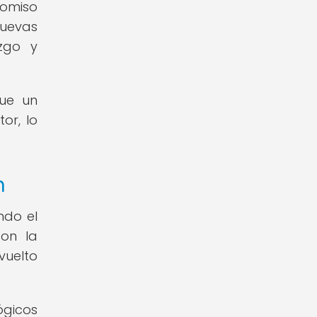
romiso
nuevas
azgo y
que un
or, lo
n
ndo el
Con la
vuelto
ógicos