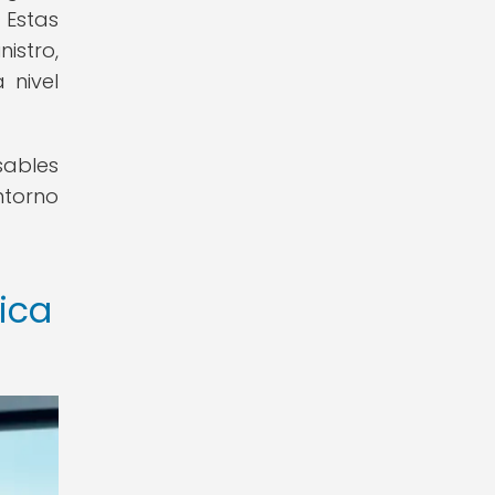
 Estas
istro,
 nivel
sables
ntorno
tica