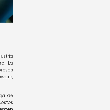
ustria
ro. La
presas
mware,
ega de
costos
enten