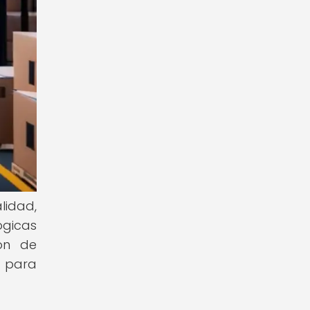
lidad,
ógicas
ión de
e para