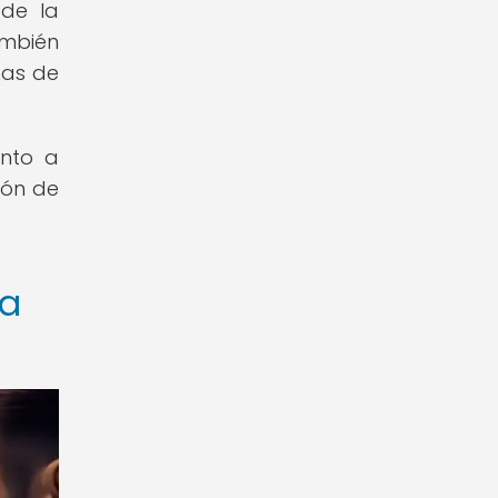
 de la
ambién
has de
anto a
ión de
la