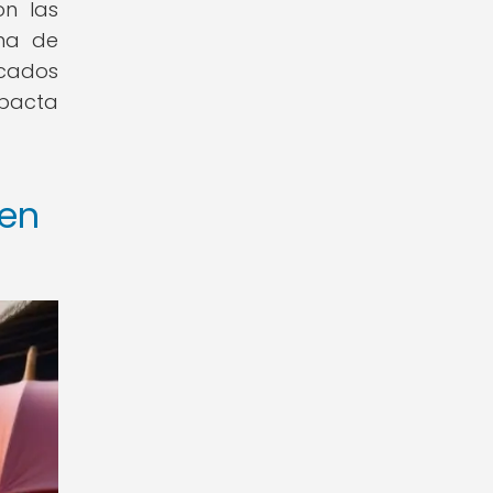
on las
ena de
rcados
pacta
 en