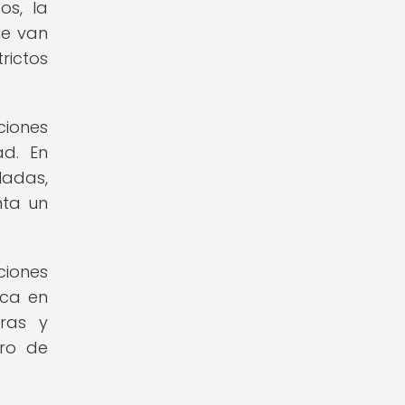
os, la
ue van
rictos
ciones
ad. En
ladas,
nta un
ciones
ica en
oras y
tro de