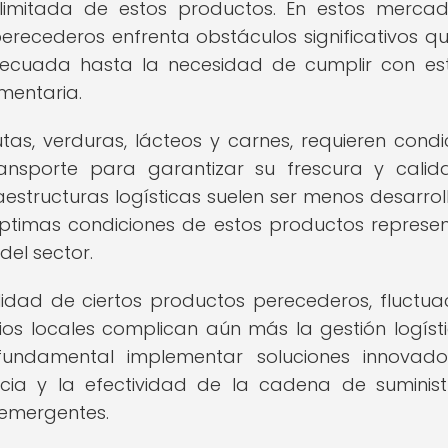
limitada de estos productos. En estos mercad
recederos enfrenta obstáculos significativos q
decuada hasta la necesidad de cumplir con est
mentaria.
as, verduras, lácteos y carnes, requieren condi
nsporte para garantizar su frescura y calid
structuras logísticas suelen ser menos desarrol
ptimas condiciones de estos productos represe
el sector.
idad de ciertos productos perecederos, fluctua
ios locales complican aún más la gestión logíst
fundamental implementar soluciones innovad
ncia y la efectividad de la cadena de suminis
emergentes.