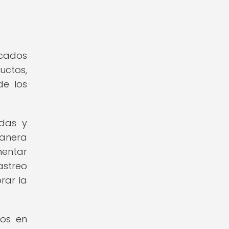
rcados
uctos,
de los
idas y
manera
mentar
astreo
rar la
ros en