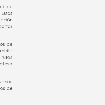
ad de
 Estos
gación
portar
los de
ámbito
 rutas
aliosa
avance
nos de