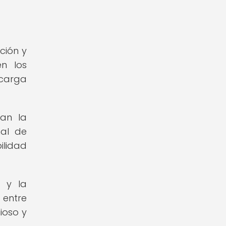
ción y
en los
 carga
ran la
nal de
ilidad
 y la
 entre
ioso y