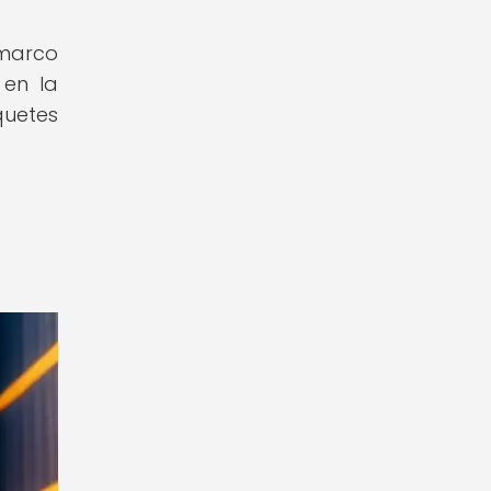
 marco
 en la
quetes