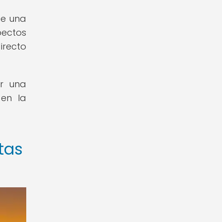
de una
pectos
irecto
er una
 en la
tas