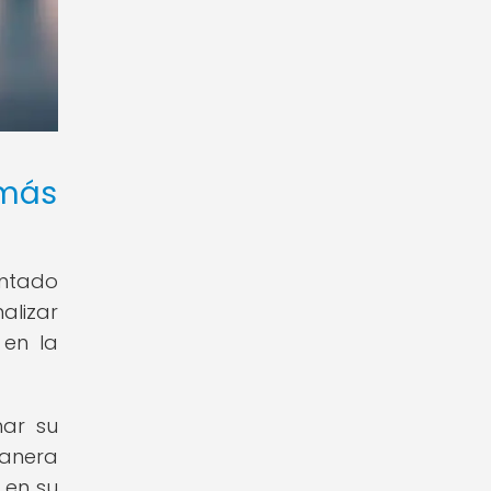
 más
entado
alizar
 en la
har su
manera
 en su