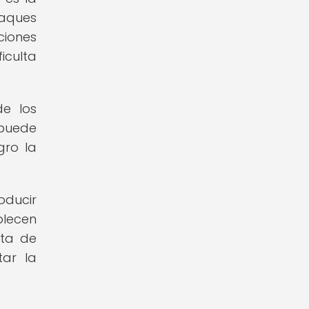
taques
ciones
iculta
de los
 puede
gro la
ducir
blecen
lta de
tar la