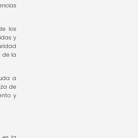
encias
de los
idas y
ridad
 de la
yuda a
nza de
ento y
 es la