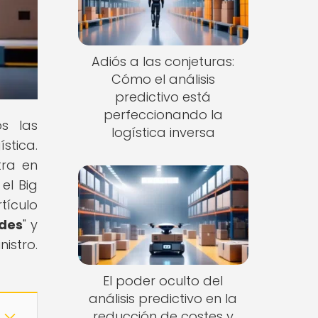
Adiós a las conjeturas:
Cómo el análisis
predictivo está
perfeccionando la
os las
logística inversa
stica.
tra en
el Big
tículo
udes
" y
istro.
El poder oculto del
análisis predictivo en la
reducción de costes y