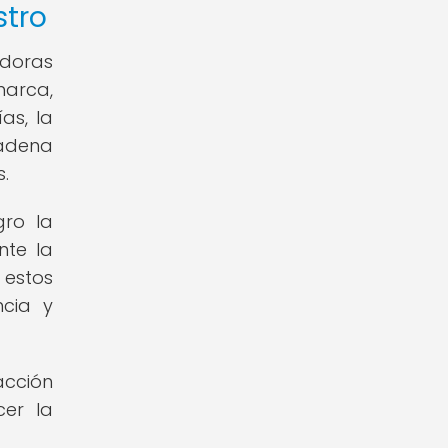
stro
adoras
marca,
as, la
cadena
.
gro la
nte la
 estos
ncia y
acción
cer la