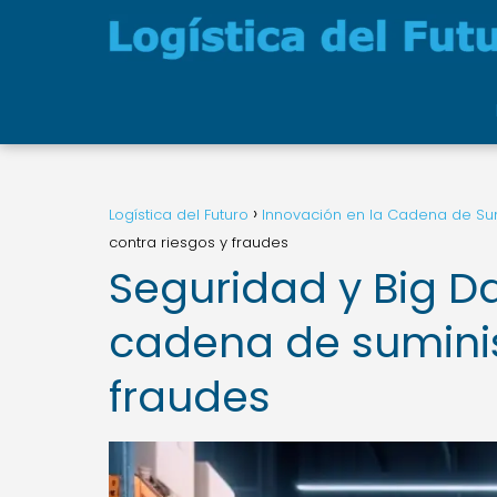
Logística del Futuro
Innovación en la Cadena de Sum
contra riesgos y fraudes
Seguridad y Big Da
cadena de suminis
fraudes