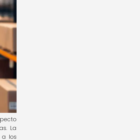
specto
as. La
 a los